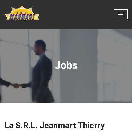
Aller
au
contenu
Jobs
La S.R.L. Jeanmart Thierry